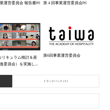
回事業運営委員会 報告書￼
第 4 回事業運営委員会￼
第6回事業運営委員会
カリキュラム検討＆産
進委員会）を実施し...
トラックバック ( 0 )