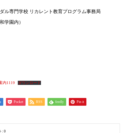
ダル専門学校 リカレント教育プログラム事務局
和学園内）
内1119
ダウンロード
a
Pocket
RSS
feedly
Pin it
ト:
0