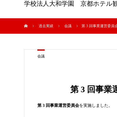
学校法人大和学園 京都ホテル
過去実績
会議
第 3 回事業運営委員
会議
第 3 回事
第 3 回事業運営委員会
を実施しました。