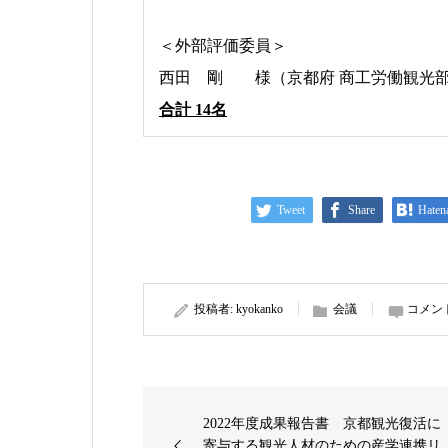
＜外部評価委員＞
西田 剛 様（京都府 商工労働観光部
合計 14名
Tweet
Share
Haten
投稿者:
kyokanko
会議
コメン
2022年度成果報告書 京都観光復活に
寄与する観光人材のための産学連携リ