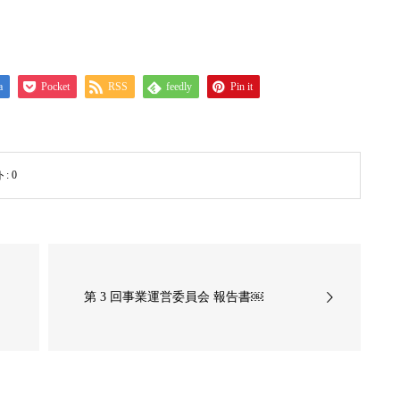
a
Pocket
RSS
feedly
Pin it
ト:
0
第 3 回事業運営委員会 報告書￼