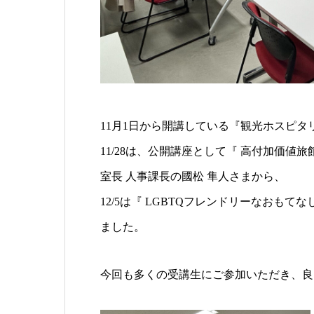
11月1日から開講している『観光ホスピ
11/28は、公開講座として『 高付加価値
室長 人事課長の國松 隼人さまから、
12/5は『 LGBTQフレンドリーなおも
ました。
今回も多くの受講生にご参加いただき、良