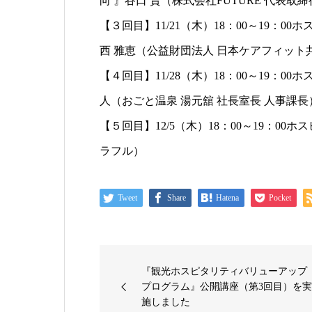
向 』谷口 賢（株式会社FUTURE 代表取
【３回目】11/21（木）18：00～19：
西 雅恵（公益財団法人 日本ケアフィット
【４回目】11/28（木）18：00～19：
人（おごと温泉 湯元舘 社長室長 人事課長
【５回目】12/5（木）18：00～19：00
ラフル）
Tweet
Share
Hatena
Pocket
『観光ホスピタリティバリューアップ
プログラム』公開講座（第3回目）を
施しました