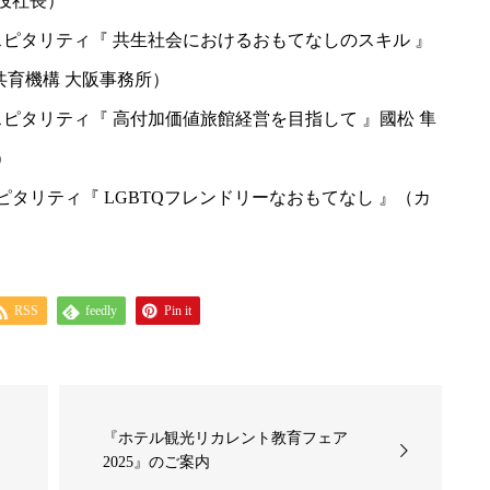
締役社長）
00ホスピタリティ『 共生社会におけるおもてなしのスキル 』
共育機構 大阪事務所）
00ホスピタリティ『 高付加価値旅館経営を目指して 』國松 隼
）
ホスピタリティ『 LGBTQフレンドリーなおもてなし 』（カ
RSS
feedly
Pin it
『ホテル観光リカレント教育フェア
実
2025』のご案内