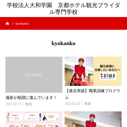
学校法人大和学園 京都ホテル観光ブライダ
ル専門学校
kyokanko
kyokanko
【過去実績】職業訓練プログラ
ム
撮影が順調に進んでいます！
2021.02.10
事業
2021.02.10
動画